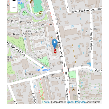
+
−
Leaflet
| Map data ©
OpenStreetMap
contributors